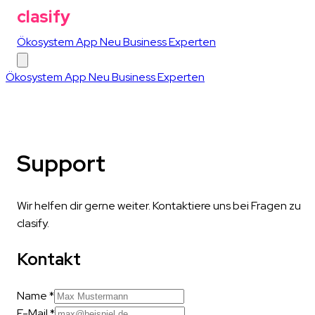
clasify
Ökosystem
App
Neu
Business
Experten
Ökosystem
App
Neu
Business
Experten
Support
Wir helfen dir gerne weiter. Kontaktiere uns bei Fragen zu
clasify.
Kontakt
Name *
E-Mail *